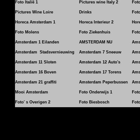
Foto Italië 1
Pictures wine Italy 2
Foto
Pictures Wine Loire
Drinks
Foto
Horeca Amsterdam 1
Horeca Interieur 2
Hore
Foto Molens
Foto Ziekenhuis
Foto
Amsterdam 1 Eilanden
AMSTERDAM NU
Ams
Amsterdam Stadsvernieuwing
Amsterdam 7 Sneeuw
Ams
Amsterdam 11 Sloten
Amsterdam 12 Auto's
Ams
Amsterdam 16 Boven
Amsterdam 17 Torens
Ams
Amsterdam 21 graffiti
Amsterdam Peperbussen
Ams
Mooi Amsterdam
Foto Onderwijs 1
Fot
Foto' s Overigen 2
Foto Biesbosch
Fot