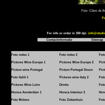
Foto: Côtes de B
F
For info or order in 300 dpi
:
info@studi
Contactinformatie
Sitemap
Foto index 1
Foto index 2
Fot
Pictures Wine Europe 1
Pictures Wine Europe 2
Pic
Picture wine Portugal
Picture Portugal Douro
Pict
Foto Italië 1
Pictures wine Italy 2
Foto
Pictures Wine Loire
Drinks
Foto
Horeca Amsterdam 1
Horeca Interieur 2
Hore
Foto Molens
Foto Ziekenhuis
Foto