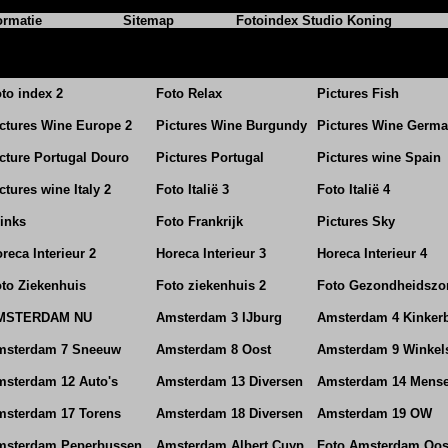
ormatie
Sitemap
Fotoindex Studio Koning
to index 2
Foto Relax
Pictures Fish
ctures Wine Europe 2
Pictures Wine Burgundy
Pictures Wine Germ
cture Portugal Douro
Pictures Portugal
Pictures wine Spain
ctures wine Italy 2
Foto Italië 3
Foto Italië 4
inks
Foto Frankrijk
Pictures Sky
reca Interieur 2
Horeca Interieur 3
Horeca Interieur 4
to Ziekenhuis
Foto ziekenhuis 2
Foto Gezondheidszo
MSTERDAM NU
Amsterdam 3 IJburg
Amsterdam 4 Kinker
msterdam 7 Sneeuw
Amsterdam 8 Oost
Amsterdam 9 Winkel
sterdam 12 Auto's
Amsterdam 13 Diversen
Amsterdam 14 Mens
msterdam 17 Torens
Amsterdam 18 Diversen
Amsterdam 19 OW
msterdam Peperbussen
Amsterdam Albert Cuyp
Foto Amsterdam Oos