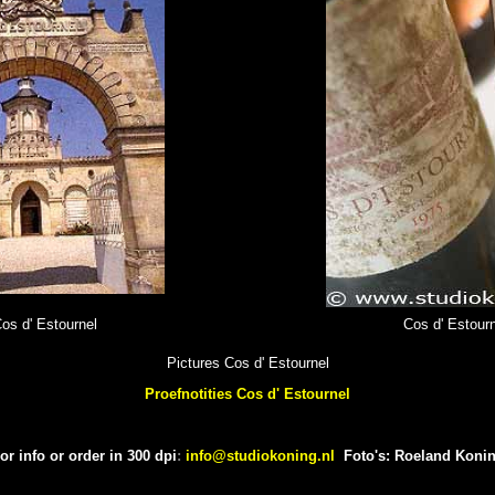
os d' Estournel
Cos d' Estourn
Pictures Cos d' Estournel
Proefnotities Cos d' Estournel
or info or order in 300 dpi
:
info@studiokoning.nl
Foto's: Roeland Koni