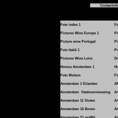
Contactinf
Foto index 1
Fo
Pictures Wine Europe 1
Pi
Picture wine Portugal
Pi
Foto Italië 1
Pi
Pictures Wine Loire
Dr
Horeca Amsterdam 1
Ho
Foto Molens
Fo
Amsterdam 1 Eilanden
A
Amsterdam Stadsvernieuwing
A
Amsterdam 11 Sloten
Am
Amsterdam 16 Boven
A
Amsterdam 21 graffiti
A