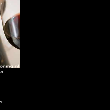
el
ng