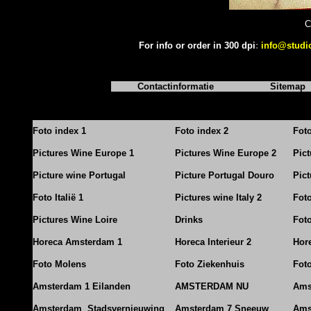
C
For info or order in 300 dpi
:
info@studi
Contactinformatie
Sitemap
Foto index 1
Foto index 2
Fot
Pictures Wine Europe 1
Pictures Wine Europe 2
Pic
Picture wine Portugal
Picture Portugal Douro
Pict
Foto Italië 1
Pictures wine Italy 2
Foto
Pictures Wine Loire
Drinks
Foto
Horeca Amsterdam 1
Horeca Interieur 2
Hore
Foto Molens
Foto Ziekenhuis
Foto
Amsterdam 1 Eilanden
AMSTERDAM NU
Ams
Amsterdam Stadsvernieuwing
Amsterdam 7 Sneeuw
Ams